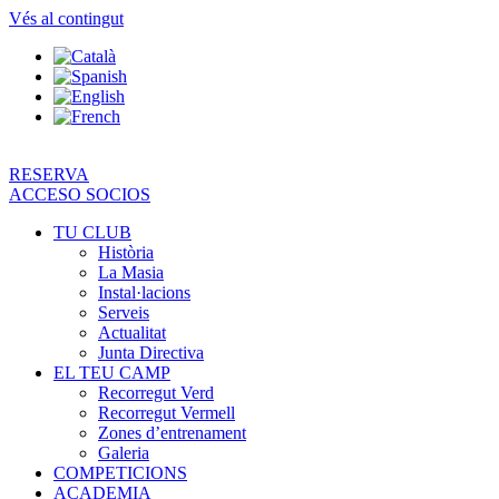
Vés al contingut
RESERVA
ACCESO SOCIOS
TU CLUB
Història
La Masia
Instal·lacions
Serveis
Actualitat
Junta Directiva
EL TEU CAMP
Recorregut Verd
Recorregut Vermell
Zones d’entrenament
Galeria
COMPETICIONS
ACADEMIA