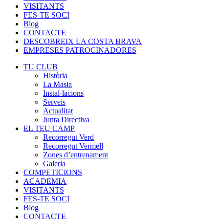
VISITANTS
FES-TE SOCI
Blog
CONTACTE
DESCOBREIX LA COSTA BRAVA
EMPRESES PATROCINADORES
TU CLUB
Història
La Masia
Instal·lacions
Serveis
Actualitat
Junta Directiva
EL TEU CAMP
Recorregut Verd
Recorregut Vermell
Zones d’entrenament
Galeria
COMPETICIONS
ACADEMIA
VISITANTS
FES-TE SOCI
Blog
CONTACTE