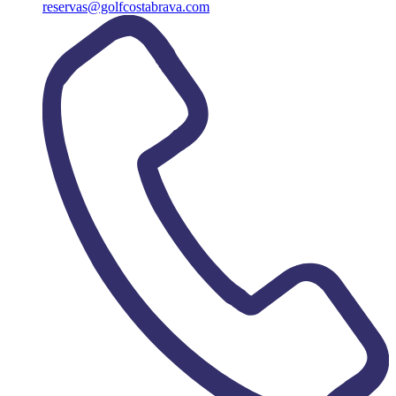
reservas@golfcostabrava.com