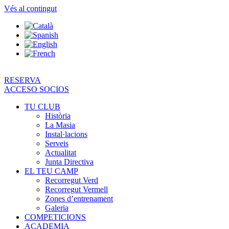
Vés al contingut
RESERVA
ACCESO SOCIOS
TU CLUB
Història
La Masia
Instal·lacions
Serveis
Actualitat
Junta Directiva
EL TEU CAMP
Recorregut Verd
Recorregut Vermell
Zones d’entrenament
Galeria
COMPETICIONS
ACADEMIA