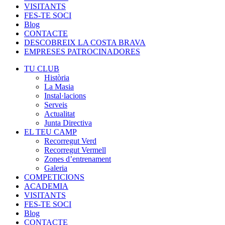
VISITANTS
FES-TE SOCI
Blog
CONTACTE
DESCOBREIX LA COSTA BRAVA
EMPRESES PATROCINADORES
TU CLUB
Història
La Masia
Instal·lacions
Serveis
Actualitat
Junta Directiva
EL TEU CAMP
Recorregut Verd
Recorregut Vermell
Zones d’entrenament
Galeria
COMPETICIONS
ACADEMIA
VISITANTS
FES-TE SOCI
Blog
CONTACTE