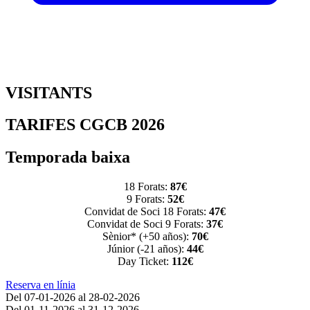
VISITANTS
TARIFES CGCB 2026
Temporada baixa
18 Forats:
87
€
9 Forats:
52€
Convidat de Soci 18 Forats:
47€
Convidat de Soci 9 Forats:
37€
Sènior* (+50 años):
70€
Júnior (-21 años):
44€
Day Ticket:
112€
Reserva en línia
Del 07-01-2026 al 28-02-2026
Del 01-11-2026 al 31-12-2026