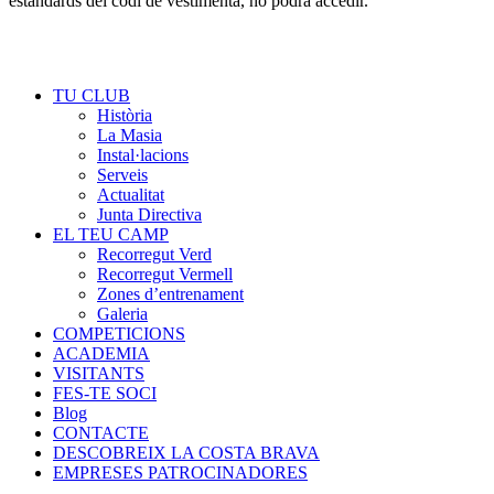
estàndards del codi de vestimenta, no podrà accedir.
TU CLUB
Història
La Masia
Instal·lacions
Serveis
Actualitat
Junta Directiva
EL TEU CAMP
Recorregut Verd
Recorregut Vermell
Zones d’entrenament
Galeria
COMPETICIONS
ACADEMIA
VISITANTS
FES-TE SOCI
Blog
CONTACTE
DESCOBREIX LA COSTA BRAVA
EMPRESES PATROCINADORES