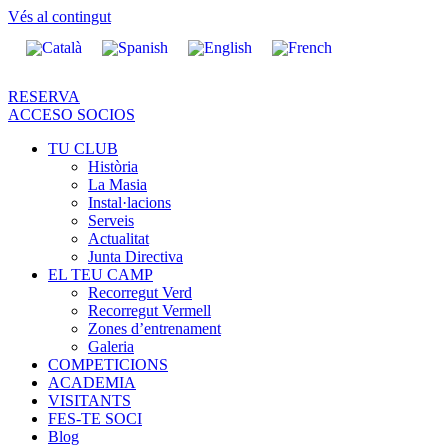
Vés al contingut
RESERVA
ACCESO SOCIOS
TU CLUB
Història
La Masia
Instal·lacions
Serveis
Actualitat
Junta Directiva
EL TEU CAMP
Recorregut Verd
Recorregut Vermell
Zones d’entrenament
Galeria
COMPETICIONS
ACADEMIA
VISITANTS
FES-TE SOCI
Blog