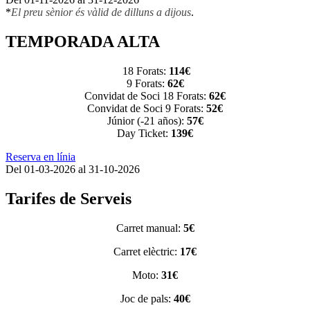
*
El preu sènior és vàlid de dilluns a dijous
.
TEMPORADA ALTA
18 Forats:
114€
9 Forats:
62€
Convidat de Soci 18 Forats:
62€
Convidat de Soci 9 Forats:
52€
Júnior (-21 años):
57€
Day Ticket:
139€
Reserva en línia
Del 01-03-2026 al 31-10-2026
Tarifes de Serveis
Carret manual:
5€
Carret elèctric:
17€
Moto:
31€
Joc de pals:
40€