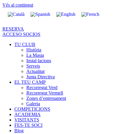
Vés al contingut
RESERVA
ACCESO SOCIOS
TU CLUB
Història
La Masia
Instal·lacions
Serveis
Actualitat
Junta Directiva
EL TEU CAMP
Recorregut Verd
Recorregut Vermell
Zones d’entrenament
Galeria
COMPETICIONS
ACADEMIA
VISITANTS
FES-TE SOCI
Blog