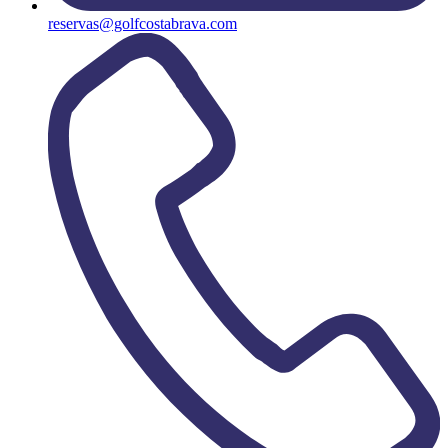
reservas@golfcostabrava.com