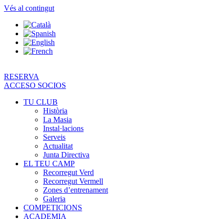
Vés al contingut
RESERVA
ACCESO SOCIOS
TU CLUB
Història
La Masia
Instal·lacions
Serveis
Actualitat
Junta Directiva
EL TEU CAMP
Recorregut Verd
Recorregut Vermell
Zones d’entrenament
Galeria
COMPETICIONS
ACADEMIA