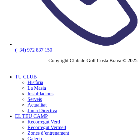
(+34) 972 837 150
Copyright Club de Golf Costa Brava © 2025
TU CLUB
Història
La Masia
Instal·lacions
Serveis
Actualitat
Junta Directiva
EL TEU CAMP
Recorregut Verd
Recorregut Vermell
Zones d’entrenament
Galeria