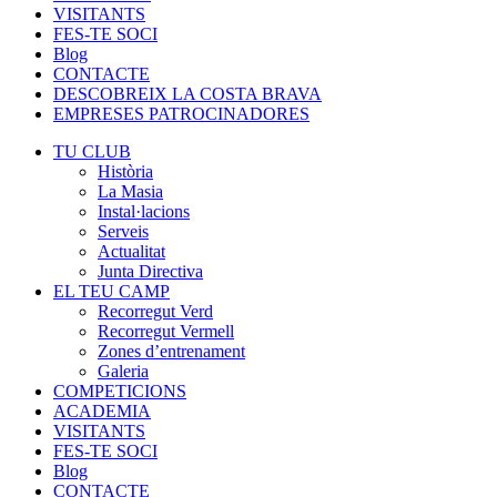
VISITANTS
FES-TE SOCI
Blog
CONTACTE
DESCOBREIX LA COSTA BRAVA
EMPRESES PATROCINADORES
TU CLUB
Història
La Masia
Instal·lacions
Serveis
Actualitat
Junta Directiva
EL TEU CAMP
Recorregut Verd
Recorregut Vermell
Zones d’entrenament
Galeria
COMPETICIONS
ACADEMIA
VISITANTS
FES-TE SOCI
Blog
CONTACTE