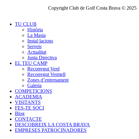
Copyright Club de Golf Costa Brava © 2025
TU CLUB
Història
La Masia
Instal·lacions
Serveis
Actualitat
Junta Directiva
EL TEU CAMP
Recorregut Verd
Recorregut Vermell
Zones d’entrenament
Galeria
COMPETICIONS
ACADEMIA
VISITANTS
FES-TE SOCI
Blog
CONTACTE
DESCOBREIX LA COSTA BRAVA
EMPRESES PATROCINADORES