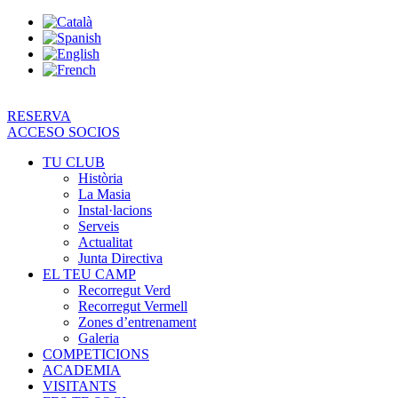
Vés
al
contingut
RESERVA
ACCESO SOCIOS
TU CLUB
Història
La Masia
Instal·lacions
Serveis
Actualitat
Junta Directiva
EL TEU CAMP
Recorregut Verd
Recorregut Vermell
Zones d’entrenament
Galeria
COMPETICIONS
ACADEMIA
VISITANTS