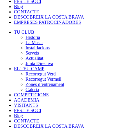
FES-TE SOCI
Blog
CONTACTE
DESCOBREIX LA COSTA BRAVA
EMPRESES PATROCINADORES
TU CLUB
Història
La Masia
Instal·lacions
Serveis
Actualitat
Junta Directiva
EL TEU CAMP
Recorregut Verd
Recorregut Vermell
Zones d’entrenament
Galeria
COMPETICIONS
ACADEMIA
VISITANTS
FES-TE SOCI
Blog
CONTACTE
DESCOBREIX LA COSTA BRAVA