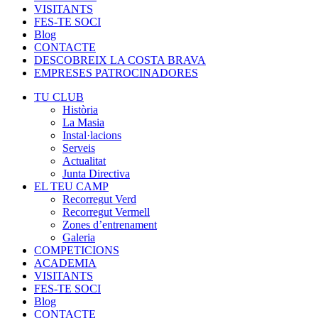
VISITANTS
FES-TE SOCI
Blog
CONTACTE
DESCOBREIX LA COSTA BRAVA
EMPRESES PATROCINADORES
TU CLUB
Història
La Masia
Instal·lacions
Serveis
Actualitat
Junta Directiva
EL TEU CAMP
Recorregut Verd
Recorregut Vermell
Zones d’entrenament
Galeria
COMPETICIONS
ACADEMIA
VISITANTS
FES-TE SOCI
Blog
CONTACTE