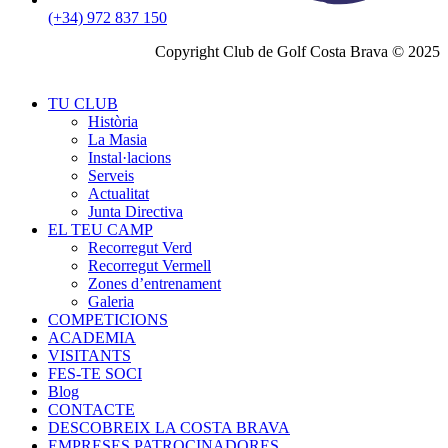
(+34) 972 837 150
Copyright Club de Golf Costa Brava © 2025
TU CLUB
Història
La Masia
Instal·lacions
Serveis
Actualitat
Junta Directiva
EL TEU CAMP
Recorregut Verd
Recorregut Vermell
Zones d’entrenament
Galeria
COMPETICIONS
ACADEMIA
VISITANTS
FES-TE SOCI
Blog
CONTACTE
DESCOBREIX LA COSTA BRAVA
EMPRESES PATROCINADORES