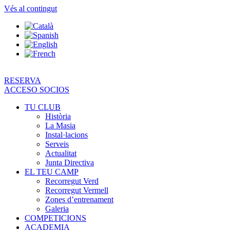
Vés al contingut
RESERVA
ACCESO SOCIOS
TU CLUB
Història
La Masia
Instal·lacions
Serveis
Actualitat
Junta Directiva
EL TEU CAMP
Recorregut Verd
Recorregut Vermell
Zones d’entrenament
Galeria
COMPETICIONS
ACADEMIA