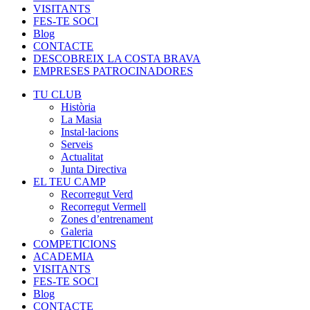
VISITANTS
FES-TE SOCI
Blog
CONTACTE
DESCOBREIX LA COSTA BRAVA
EMPRESES PATROCINADORES
TU CLUB
Història
La Masia
Instal·lacions
Serveis
Actualitat
Junta Directiva
EL TEU CAMP
Recorregut Verd
Recorregut Vermell
Zones d’entrenament
Galeria
COMPETICIONS
ACADEMIA
VISITANTS
FES-TE SOCI
Blog
CONTACTE