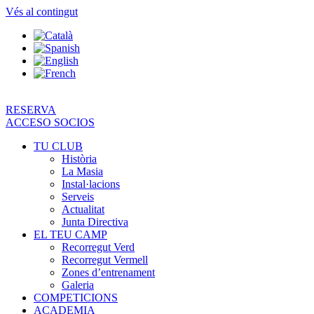
Vés al contingut
RESERVA
ACCESO SOCIOS
TU CLUB
Història
La Masia
Instal·lacions
Serveis
Actualitat
Junta Directiva
EL TEU CAMP
Recorregut Verd
Recorregut Vermell
Zones d’entrenament
Galeria
COMPETICIONS
ACADEMIA