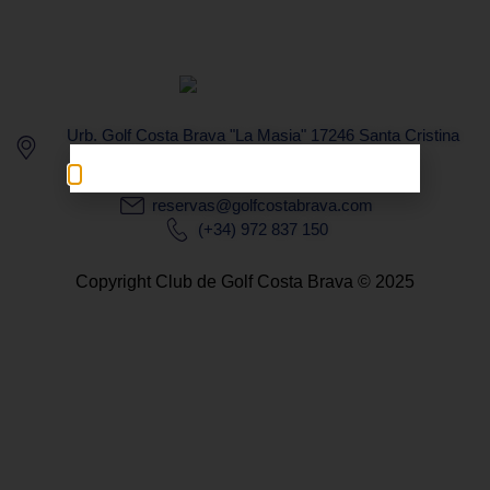
Urb. Golf Costa Brava "La Masia" 17246 Santa Cristina
d'Aro. COSTA BRAVA - GIRONA
reservas@golfcostabrava.com
(+34) 972 837 150
Copyright Club de Golf Costa Brava © 2025