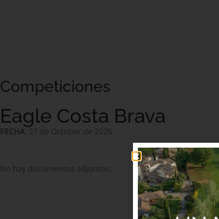
Competiciones
Eagle Costa Brava
FECHA
: 27 de October de 2026
No hay documentos adjuntos.