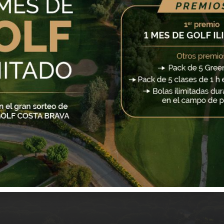
"La Masia" 17246 Santa Cristina d'Aro. COSTA BRAVA - GIR
reservas@golfcostabrava.com
(+34) 972 837 150
right Club de Golf Costa Brava © 2025