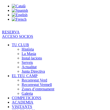
Vés
al
contingut
RESERVA
ACCESO SOCIOS
TU CLUB
Història
La Masia
Instal·lacions
Serveis
Actualitat
Junta Directiva
EL TEU CAMP
Recorregut Verd
Recorregut Vermell
Zones d’entrenament
Galeria
COMPETICIONS
ACADEMIA
VISITANTS