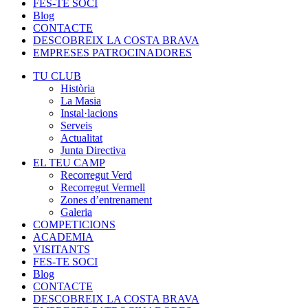
FES-TE SOCI
Blog
CONTACTE
DESCOBREIX LA COSTA BRAVA
EMPRESES PATROCINADORES
TU CLUB
Història
La Masia
Instal·lacions
Serveis
Actualitat
Junta Directiva
EL TEU CAMP
Recorregut Verd
Recorregut Vermell
Zones d’entrenament
Galeria
COMPETICIONS
ACADEMIA
VISITANTS
FES-TE SOCI
Blog
CONTACTE
DESCOBREIX LA COSTA BRAVA