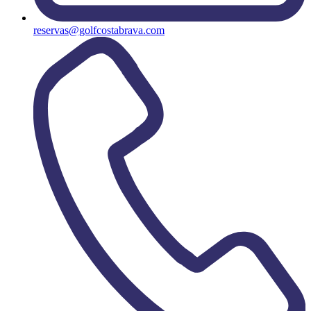
reservas@golfcostabrava.com