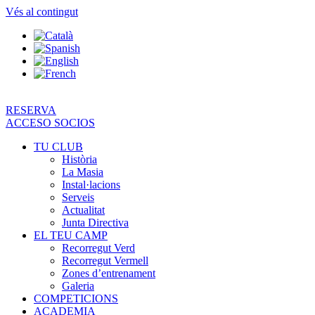
Vés al contingut
RESERVA
ACCESO SOCIOS
TU CLUB
Història
La Masia
Instal·lacions
Serveis
Actualitat
Junta Directiva
EL TEU CAMP
Recorregut Verd
Recorregut Vermell
Zones d’entrenament
Galeria
COMPETICIONS
ACADEMIA