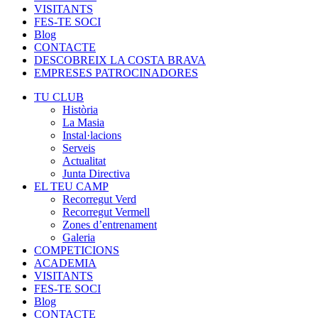
VISITANTS
FES-TE SOCI
Blog
CONTACTE
DESCOBREIX LA COSTA BRAVA
EMPRESES PATROCINADORES
TU CLUB
Història
La Masia
Instal·lacions
Serveis
Actualitat
Junta Directiva
EL TEU CAMP
Recorregut Verd
Recorregut Vermell
Zones d’entrenament
Galeria
COMPETICIONS
ACADEMIA
VISITANTS
FES-TE SOCI
Blog
CONTACTE