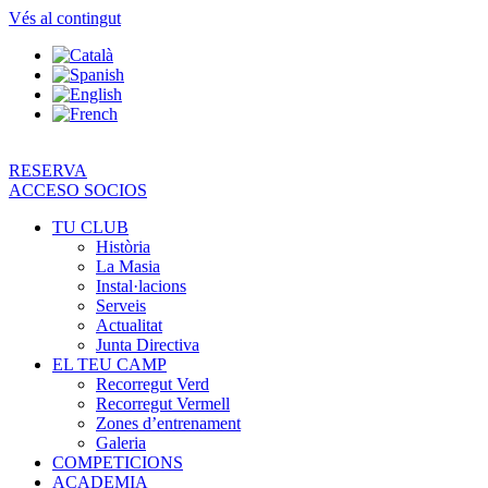
Vés al contingut
RESERVA
ACCESO SOCIOS
TU CLUB
Història
La Masia
Instal·lacions
Serveis
Actualitat
Junta Directiva
EL TEU CAMP
Recorregut Verd
Recorregut Vermell
Zones d’entrenament
Galeria
COMPETICIONS
ACADEMIA