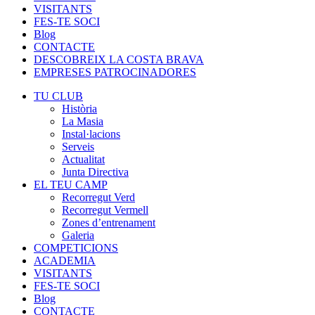
VISITANTS
FES-TE SOCI
Blog
CONTACTE
DESCOBREIX LA COSTA BRAVA
EMPRESES PATROCINADORES
TU CLUB
Història
La Masia
Instal·lacions
Serveis
Actualitat
Junta Directiva
EL TEU CAMP
Recorregut Verd
Recorregut Vermell
Zones d’entrenament
Galeria
COMPETICIONS
ACADEMIA
VISITANTS
FES-TE SOCI
Blog
CONTACTE