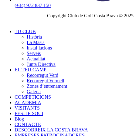
(+34) 972 837 150
Copyright Club de Golf Costa Brava © 2025
TU CLUB
Història
La Masia
Instal·lacions
Serveis
Actualitat
Junta Directiva
EL TEU CAMP
Recorregut Verd
Recorregut Vermell
Zones d’entrenament
Galeria
COMPETICIONS
ACADEMIA
VISITANTS
FES-TE SOCI
Blog
CONTACTE
DESCOBREIX LA COSTA BRAVA
EMPRESES PATROCINADORES