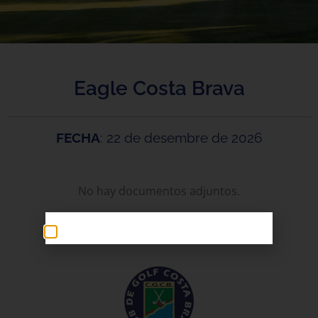
Eagle Costa Brava
FECHA
: 22 de desembre de 2026
No hay documentos adjuntos.