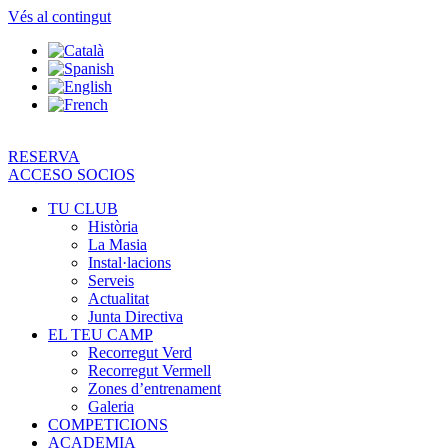
Vés al contingut
RESERVA
ACCESO SOCIOS
TU CLUB
Història
La Masia
Instal·lacions
Serveis
Actualitat
Junta Directiva
EL TEU CAMP
Recorregut Verd
Recorregut Vermell
Zones d’entrenament
Galeria
COMPETICIONS
ACADEMIA