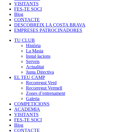
VISITANTS
FES-TE SOCI
Blog
CONTACTE
DESCOBREIX LA COSTA BRAVA
EMPRESES PATROCINADORES
TU CLUB
Història
La Masia
Instal·lacions
Serveis
Actualitat
Junta Directiva
EL TEU CAMP
Recorregut Verd
Recorregut Vermell
Zones d’entrenament
Galeria
COMPETICIONS
ACADEMIA
VISITANTS
FES-TE SOCI
Blog
CONTACTE