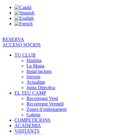
Vés
al
contingut
RESERVA
ACCESO SOCIOS
TU CLUB
Història
La Masia
Instal·lacions
Serveis
Actualitat
Junta Directiva
EL TEU CAMP
Recorregut Verd
Recorregut Vermell
Zones d’entrenament
Galeria
COMPETICIONS
ACADEMIA
VISITANTS