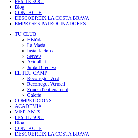
FES-TE SOCI
Blog
CONTACTE
DESCOBREIX LA COSTA BRAVA
EMPRESES PATROCINADORES
TU CLUB
Història
La Masia
Instal·lacions
Serveis
Actualitat
Junta Directiva
EL TEU CAMP
Recorregut Verd
Recorregut Vermell
Zones d’entrenament
Galeria
COMPETICIONS
ACADEMIA
VISITANTS
FES-TE SOCI
Blog
CONTACTE
DESCOBREIX LA COSTA BRAVA