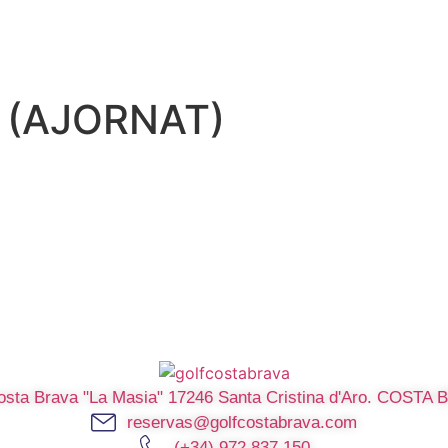
r (AJORNAT)
Costa Brava "La Masia" 17246 Santa Cristina d'Aro. COST
reservas@golfcostabrava.com
(+34) 972 837 150