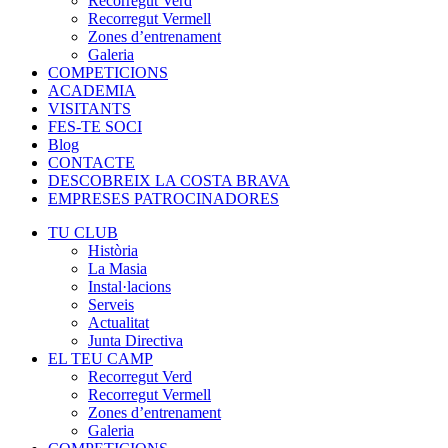
Recorregut Verd
Recorregut Vermell
Zones d’entrenament
Galeria
COMPETICIONS
ACADEMIA
VISITANTS
FES-TE SOCI
Blog
CONTACTE
DESCOBREIX LA COSTA BRAVA
EMPRESES PATROCINADORES
TU CLUB
Història
La Masia
Instal·lacions
Serveis
Actualitat
Junta Directiva
EL TEU CAMP
Recorregut Verd
Recorregut Vermell
Zones d’entrenament
Galeria