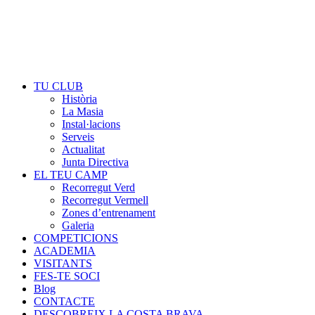
TU CLUB
Història
La Masia
Instal·lacions
Serveis
Actualitat
Junta Directiva
EL TEU CAMP
Recorregut Verd
Recorregut Vermell
Zones d’entrenament
Galeria
COMPETICIONS
ACADEMIA
VISITANTS
FES-TE SOCI
Blog
CONTACTE
DESCOBREIX LA COSTA BRAVA