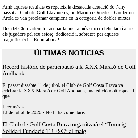
Amb aquests resultats es repeteix la destacada actuació de l’any
passat al Club de Golf Llavaneres, on Mariona Omedes i Guillermo
Arola es van proclamar campions en la categoria de dobles mixtes.
Des del Club volem fer arribar la nostra més sincera felicitació a tots
els jugadors pel seu esforç, dedicació i, sobretot, per aquests
magnífics èxits. Enhorabona!
ÚLTIMAS NOTICIAS
Rècord històric de participació a la XXX Marató de Golf
Andbank
El passat dissabte 11 de juliol, el Club de Golf Costa Brava va
celebrar la XXX Marató de Golf Andbank, una edició molt especial
que
Leer más »
13 de juliol de 2026
No hi ha comentaris
El Club de Golf Costa Brava organitzarà el “Torneig
Solidari Fundació TRESC” al maig