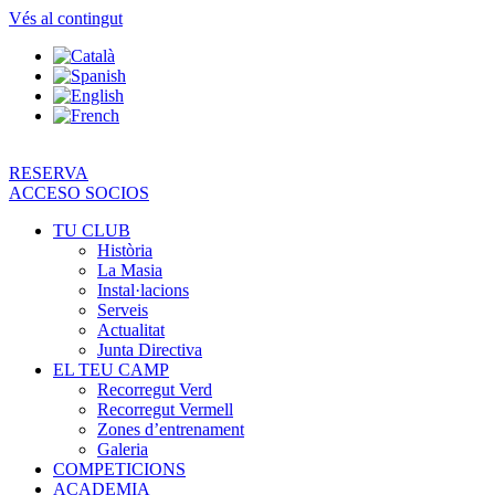
Vés al contingut
RESERVA
ACCESO SOCIOS
TU CLUB
Història
La Masia
Instal·lacions
Serveis
Actualitat
Junta Directiva
EL TEU CAMP
Recorregut Verd
Recorregut Vermell
Zones d’entrenament
Galeria
COMPETICIONS
ACADEMIA