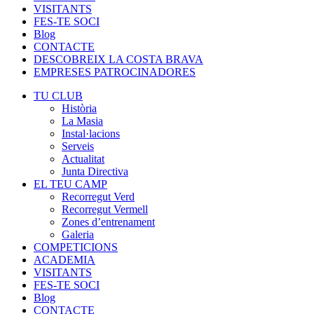
VISITANTS
FES-TE SOCI
Blog
CONTACTE
DESCOBREIX LA COSTA BRAVA
EMPRESES PATROCINADORES
TU CLUB
Història
La Masia
Instal·lacions
Serveis
Actualitat
Junta Directiva
EL TEU CAMP
Recorregut Verd
Recorregut Vermell
Zones d’entrenament
Galeria
COMPETICIONS
ACADEMIA
VISITANTS
FES-TE SOCI
Blog
CONTACTE