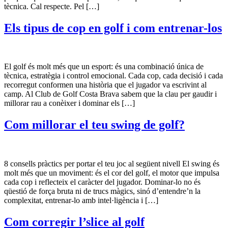
tècnica. Cal respecte. Pel […]
Els tipus de cop en golf i com entrenar-los
El golf és molt més que un esport: és una combinació única de
tècnica, estratègia i control emocional. Cada cop, cada decisió i cada
recorregut conformen una història que el jugador va escrivint al
camp. Al Club de Golf Costa Brava sabem que la clau per gaudir i
millorar rau a conèixer i dominar els […]
Com millorar el teu swing de golf?
8 consells pràctics per portar el teu joc al següent nivell El swing és
molt més que un moviment: és el cor del golf, el motor que impulsa
cada cop i reflecteix el caràcter del jugador. Dominar-lo no és
qüestió de força bruta ni de trucs màgics, sinó d’entendre’n la
complexitat, entrenar-lo amb intel·ligència i […]
Com corregir l’slice al golf