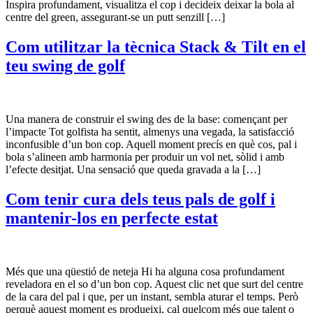
Inspira profundament, visualitza el cop i decideix deixar la bola al
centre del green, assegurant-se un putt senzill […]
Com utilitzar la tècnica Stack & Tilt en el
teu swing de golf
Una manera de construir el swing des de la base: començant per
l’impacte Tot golfista ha sentit, almenys una vegada, la satisfacció
inconfusible d’un bon cop. Aquell moment precís en què cos, pal i
bola s’alineen amb harmonia per produir un vol net, sòlid i amb
l’efecte desitjat. Una sensació que queda gravada a la […]
Com tenir cura dels teus pals de golf i
mantenir-los en perfecte estat
Més que una qüestió de neteja Hi ha alguna cosa profundament
reveladora en el so d’un bon cop. Aquest clic net que surt del centre
de la cara del pal i que, per un instant, sembla aturar el temps. Però
perquè aquest moment es produeixi, cal quelcom més que talent o