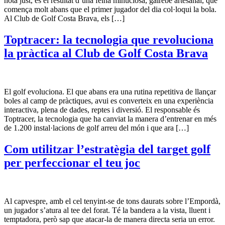
nota just, és el resultat d’una feina minuciosa, gairebé artesanal, que
comença molt abans que el primer jugador del dia col·loqui la bola.
Al Club de Golf Costa Brava, els […]
Toptracer: la tecnologia que revoluciona
la pràctica al Club de Golf Costa Brava
El golf evoluciona. El que abans era una rutina repetitiva de llançar
boles al camp de pràctiques, avui es converteix en una experiència
interactiva, plena de dades, reptes i diversió. El responsable és
Toptracer, la tecnologia que ha canviat la manera d’entrenar en més
de 1.200 instal·lacions de golf arreu del món i que ara […]
Com utilitzar l’estratègia del target golf
per perfeccionar el teu joc
Al capvespre, amb el cel tenyint-se de tons daurats sobre l’Empordà,
un jugador s’atura al tee del forat. Té la bandera a la vista, lluent i
temptadora, però sap que atacar-la de manera directa seria un error.