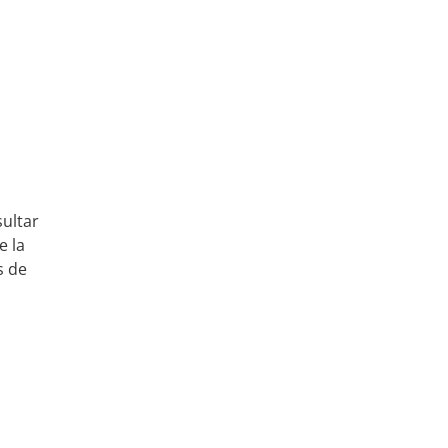
ultar
e la
s de