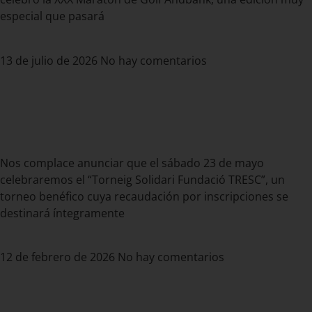
especial que pasará
Leer más »
13 de julio de 2026
No hay comentarios
El Club de Golf Costa Brava
organizará el “Torneig Solidari
Fundació TRESC” en mayo
Nos complace anunciar que el sábado 23 de mayo
celebraremos el “Torneig Solidari Fundació TRESC”, un
torneo benéfico cuya recaudación por inscripciones se
destinará íntegramente
Leer más »
12 de febrero de 2026
No hay comentarios
Golf en invierno: por qué jugar en
la Costa Brava es una gran idea