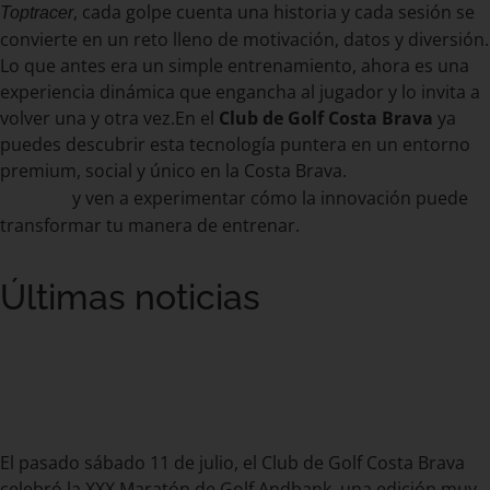
, cada golpe cuenta una historia y cada sesión se
Toptracer
convierte en un reto lleno de motivación, datos y diversión.
Lo que antes era un simple entrenamiento, ahora es una
experiencia dinámica que engancha al jugador y lo invita a
volver una y otra vez.En el
Club de Golf Costa Brava
ya
puedes descubrir esta tecnología puntera en un entorno
premium, social y único en la Costa Brava.
Reserva hoy tu
y ven a experimentar cómo la innovación puede
tee time
transformar tu manera de entrenar.
Últimas noticias
Récord histórico de participación
en la XXX Maratón de Golf
Andbank
El pasado sábado 11 de julio, el Club de Golf Costa Brava
celebró la XXX Maratón de Golf Andbank, una edición muy