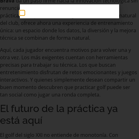
Brava
da un paso firme hacia la innovación tecnológica sin
renunciar a la tradición que nos define. La zona de
prácticas, completamente integrada en el entorno natural
del club, ofrece ahora una experiencia de entrenamiento
única: un espacio donde los datos, la diversión y la mejora
técnica se combinan de forma natural.
Aquí, cada jugador encuentra motivos para volver una y
otra vez. Los más exigentes cuentan con herramientas
precisas para trabajar su técnica. Los que buscan
entretenimiento disfrutan de retos emocionantes y juegos
interactivos. Y quienes simplemente desean compartir un
buen momento descubren que practicar golf puede ser
tan social como jugar una ronda completa.
El futuro de la práctica ya
está aquí
El golf del siglo XXI no entiende de monotonía. Con