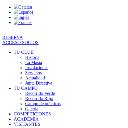
Ir
al
contenido
RESERVA
ACCESO SOCIOS
TU CLUB
Historia
La Masia
Instalaciones
Servicios
Actualidad
Junta Directiva
TU CAMPO
Recorrido Verde
Recorrido Rojo
Campo de prácticas
Galería
COMPETICIONES
ACADEMIA
VISITANTES