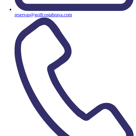
reservas@golfcostabrava.com