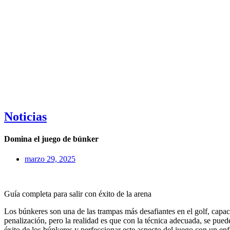
Noticias
Domina el juego de búnker
marzo 29, 2025
Guía completa para salir con éxito de la arena
Los búnkeres son una de las trampas más desafiantes en el golf, capac
penalización, pero la realidad es que con la técnica adecuada, se pued
éxito de los búnkeres y perfeccionar este aspecto del juego con un enf