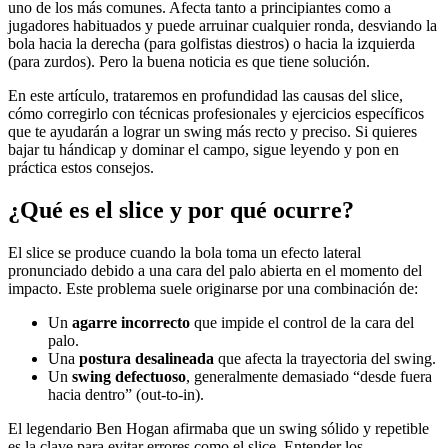
uno de los más comunes. Afecta tanto a principiantes como a
jugadores habituados y puede arruinar cualquier ronda, desviando la
bola hacia la derecha (para golfistas diestros) o hacia la izquierda
(para zurdos). Pero la buena noticia es que tiene solución.
En este artículo, trataremos en profundidad las causas del slice,
cómo corregirlo con técnicas profesionales y ejercicios específicos
que te ayudarán a lograr un swing más recto y preciso. Si quieres
bajar tu hándicap y dominar el campo, sigue leyendo y pon en
práctica estos consejos.
¿Qué es el slice y por qué ocurre?
El slice se produce cuando la bola toma un efecto lateral
pronunciado debido a una cara del palo abierta en el momento del
impacto. Este problema suele originarse por una combinación de:
Un
agarre incorrecto
que impide el control de la cara del
palo.
Una
postura desalineada
que afecta la trayectoria del swing.
Un
swing defectuoso
, generalmente demasiado “desde fuera
hacia dentro” (out-to-in).
El legendario Ben Hogan afirmaba que un swing sólido y repetible
es la clave para evitar errores como el slice. Entender los