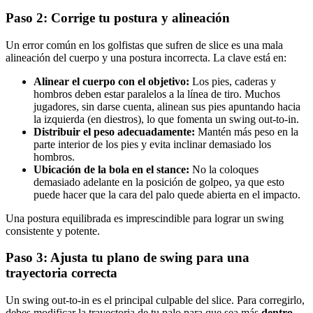
Paso 2: Corrige tu postura y alineación
Un error común en los golfistas que sufren de slice es una mala
alineación del cuerpo y una postura incorrecta. La clave está en:
Alinear el cuerpo con el objetivo:
Los pies, caderas y
hombros deben estar paralelos a la línea de tiro. Muchos
jugadores, sin darse cuenta, alinean sus pies apuntando hacia
la izquierda (en diestros), lo que fomenta un swing out-to-in.
Distribuir el peso adecuadamente:
Mantén más peso en la
parte interior de los pies y evita inclinar demasiado los
hombros.
Ubicación de la bola en el stance:
No la coloques
demasiado adelante en la posición de golpeo, ya que esto
puede hacer que la cara del palo quede abierta en el impacto.
Una postura equilibrada es imprescindible para lograr un swing
consistente y potente.
Paso 3: Ajusta tu plano de swing para una
trayectoria correcta
Un swing out-to-in es el principal culpable del slice. Para corregirlo,
debes modificar la trayectoria de tu palo para que sea más
dentro-