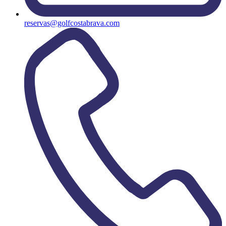
reservas@golfcostabrava.com