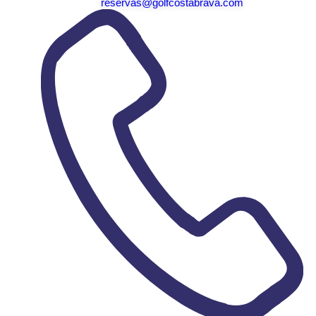
reservas@golfcostabrava.com