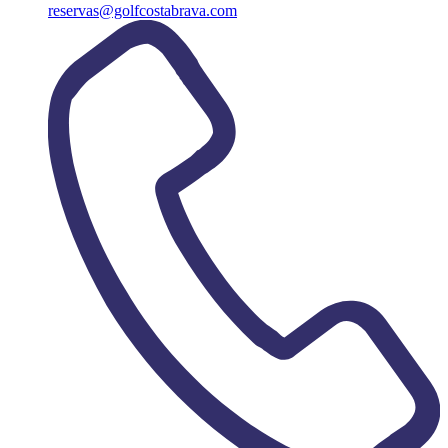
reservas@golfcostabrava.com