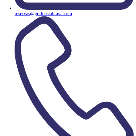
reservas@golfcostabrava.com