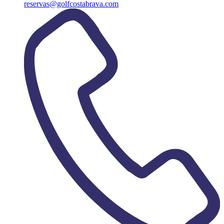
reservas@golfcostabrava.com