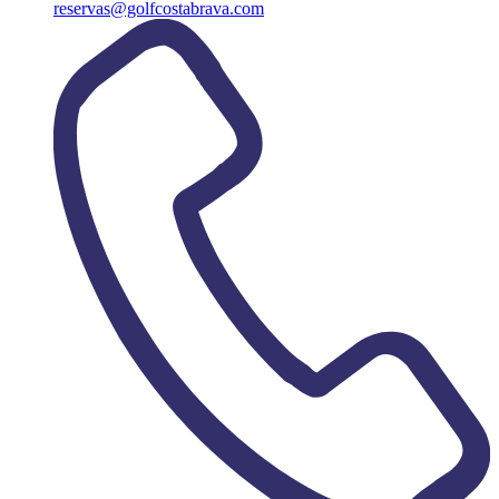
reservas@golfcostabrava.com