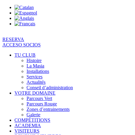
Aller
au
contenu
RESERVA
ACCESO SOCIOS
TU CLUB
Histoire
La Masia
Installations
Services
Actualités
Conseil d’administration
VOTRE DOMAINE
Parcours Vert
Parcours Rouge
Zones d’entrainements
Galerie
COMPÉTITIONS
ACADEMIA
VISITEURS