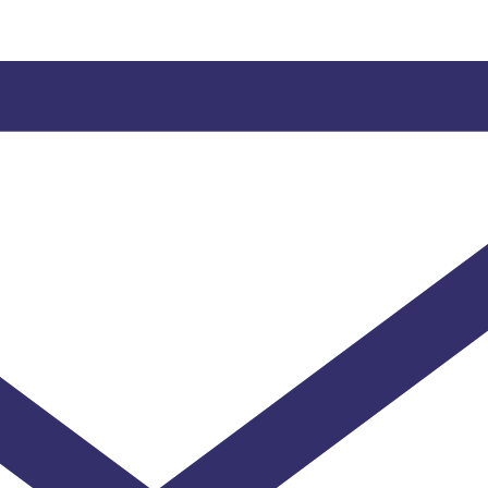
"La Masia" 17246 Santa Cristina d'Aro. COSTA BRAVA - GIRON