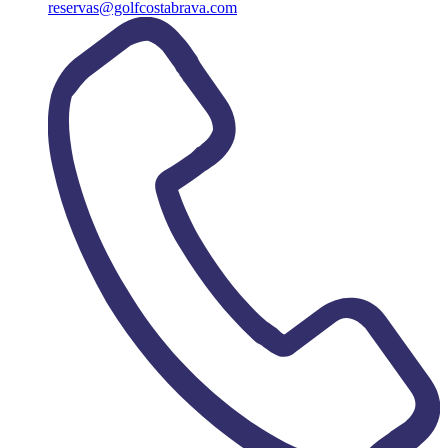
reservas@golfcostabrava.com