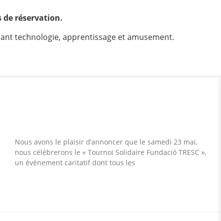
s de réservation.
êlant technologie, apprentissage et amusement.
Club de Golf Costa Brava organisera le
« Tournoi Solidaire Fundació TRESC »
en mai
Nous avons le plaisir d’annoncer que le samedi 23 mai,
nous célébrerons le « Tournoi Solidaire Fundació TRESC »,
un événement caritatif dont tous les
LEER MÁS »