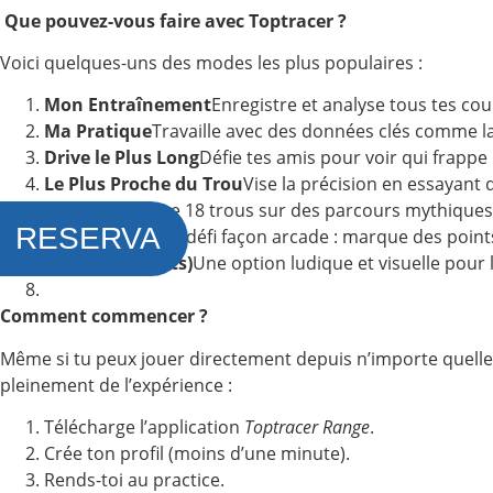
‍
Que pouvez-vous faire avec Toptracer ?
Voici quelques-uns des modes les plus populaires :
Mon Entraînement
Enregistre et analyse tous tes cou
Ma Pratique
Travaille avec des données clés comme la 
Drive le Plus Long
Défie tes amis pour voir qui frappe l
Le Plus Proche du Trou
Vise la précision en essayant d
Golf Virtuel
Joue 18 trous sur des parcours mythique
RESERVA
Jeu de Points
Un défi façon arcade : marque des points
Go Fish (enfants)
Une option ludique et visuelle pour l
Comment commencer ?
Même si tu peux jouer directement depuis n’importe quelle 
pleinement de l’expérience :
Télécharge l’application
Toptracer Range
.
Crée ton profil (moins d’une minute).
Rends-toi au practice.