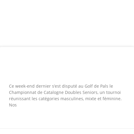
Succès de nos Membres au
Championnat de Catalogne Doubles
Seniors
Ce week-end dernier s’est disputé au Golf de Pals le
Championnat de Catalogne Doubles Seniors, un tournoi
réunissant les catégories masculines, mixte et féminine.
Nos
LEER MÁS »